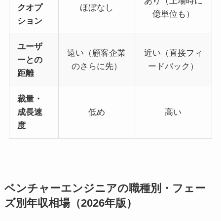
あり（上場時に
クオプ
ほぼなし
億単位も）
ション
ユーザ
遠い（顧客企業
近い（直接フィ
ーとの
のさらに先）
ードバック）
距離
裁量・
成長速
低め
高い
度
ベンチャーエンジニアの職種別・フェー
ズ別年収相場（2026年版）