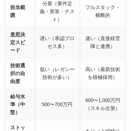
分業（要件定
担当範
フルスタック・
義・実装・テス
囲
横断的
ト）
意思決
遅い（承認プロ
速い（直接経営
定スピ
セス多）
陣と連携）
ード
技術選
低い（レガシー
高い（最新技術
択の自
技術が多い）
を積極採用）
由度
給与水
600〜1,000万円
準（中
500〜700万円
（スキル次第）
堅）
ストッ