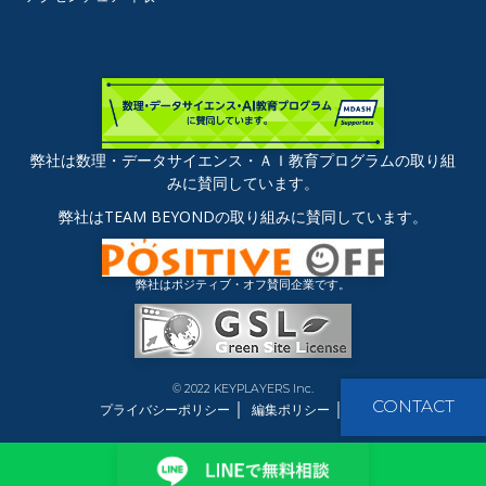
弊社は数理・データサイエンス・ＡＩ教育プログラムの取り組
みに賛同しています。
弊社はTEAM BEYONDの取り組みに賛同しています。
弊社はポジティブ・オフ賛同企業です。
© 2022 KEYPLAYERS Inc.
｜
｜
CONTACT
プライバシーポリシー
編集ポリシー
運営者情報