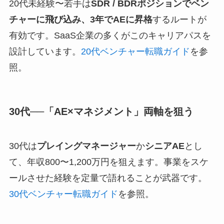
20代未経験〜若手は
SDR / BDRポジションでベン
チャーに飛び込み、3年でAEに昇格
するルートが
有効です。SaaS企業の多くがこのキャリアパスを
設計しています。
20代ベンチャー転職ガイド
を参
照。
30代──「AE×マネジメント」両軸を狙う
30代は
プレイングマネージャー
か
シニアAE
とし
て、年収800〜1,200万円を狙えます。事業をスケ
ールさせた経験を定量で語れることが武器です。
30代ベンチャー転職ガイド
を参照。