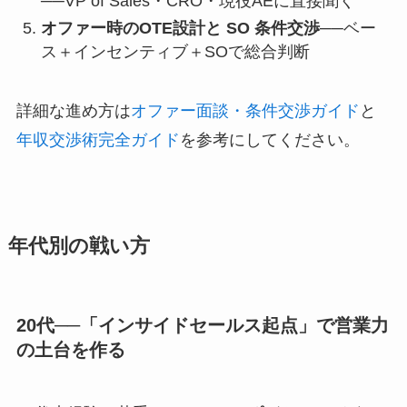
──VP of Sales・CRO・現役AEに直接聞く
オファー時のOTE設計と SO 条件交渉
──ベー
ス＋インセンティブ＋SOで総合判断
詳細な進め方は
オファー面談・条件交渉ガイド
と
年収交渉術完全ガイド
を参考にしてください。
年代別の戦い方
20代──「インサイドセールス起点」で営業力
の土台を作る