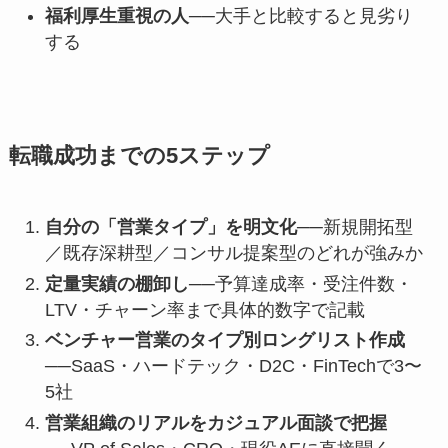
福利厚生重視の人
──大手と比較すると見劣り
する
転職成功までの5ステップ
自分の「営業タイプ」を明文化
──新規開拓型
／既存深耕型／コンサル提案型のどれが強みか
定量実績の棚卸し
──予算達成率・受注件数・
LTV・チャーン率まで具体的数字で記載
ベンチャー営業のタイプ別ロングリスト作成
──SaaS・ハードテック・D2C・FinTechで3〜
5社
営業組織のリアルをカジュアル面談で把握