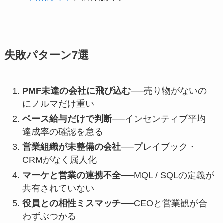
失敗パターン7選
PMF未達の会社に飛び込む
──売り物がないの
にノルマだけ重い
ベース給与だけで判断
──インセンティブ平均
達成率の確認を怠る
営業組織が未整備の会社
──プレイブック・
CRMがなく属人化
マーケと営業の連携不全
──MQL / SQLの定義が
共有されていない
役員との相性ミスマッチ
──CEOと営業観が合
わずぶつかる