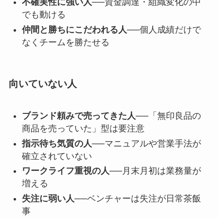
不確実性に強い人
──資金調達・組織変化の中
でも動ける
仲間と勝ちにこだわれる人
──個人成績だけで
なくチームを勝たせる
向いていない人
ブランド頼みで売ってきた人
──「無印良品の
商品を売っていた」型は要注意
指示待ち気質の人
──マニュアルや営業手法が
確立されていない
ワークライフ重視の人
──月末月初は業務量が
増える
失注に弱い人
──ベンチャーは失注が日常茶飯
事