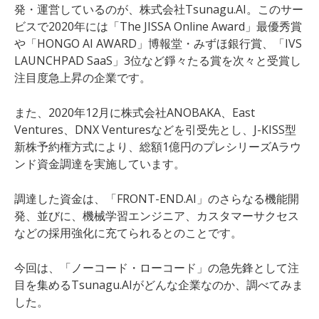
発・運営しているのが、株式会社Tsunagu.AI。このサー
ビスで2020年には「The JISSA Online Award」最優秀賞
や「HONGO AI AWARD」博報堂・みずほ銀行賞、「IVS
LAUNCHPAD SaaS」3位など錚々たる賞を次々と受賞し
注目度急上昇の企業です。
また、2020年12月に
株式会社ANOBAKA、East
Ventures、DNX Venturesなどを引受先とし、J-KISS型
新株予約権方式により、総額1億円のプレシリーズAラウ
ンド資金調達を実施しています。
調達した資金は、「FRONT-END.AI」のさらなる機能開
発、並びに、機械学習エンジニア、カスタマーサクセス
などの採用強化に充てられるとのことです。
今回は、「ノーコード・ローコード」の急先鋒として注
目を集めるTsunagu.AIがどんな企業なのか、調べてみま
した。