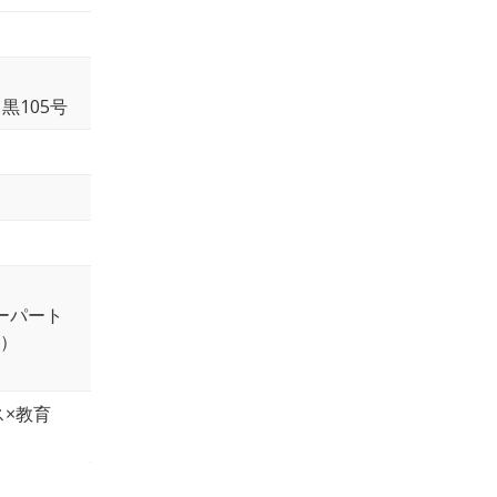
黒105号
ーパート
ー）
）
×教育