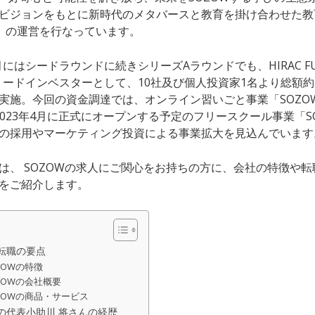
ビジョンをもとに新時代のメタバースと教育を掛け合わせた教
W」の運営を行なっています。
1月にはシードラウンドに続きシリーズAラウンドでも、HIRAC F
Eをリードインベスターとして、10社及び個人投資家1名より総額約4
実施。今回の資金調達では、オンライン習いごと事業「SOZO
、2023年4月に正式にオープンする予定のフリースクール事業「S
L」の採用やマーケティング投資による事業拡大を見込んでいます
は、 SOZOWの求人にご関心をお持ちの方に、会社の特徴や
をご紹介します。
W転職の要点
ZOWの特徴
ZOWの会社概要
ZOWの商品・サービス
Wの代表小助川 将さんの経歴