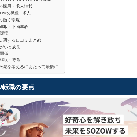
Wの採用・求人情報
ZOWの職種・求人
Wの働く環境
均年収・平均年齢
働環境
Wに関する口コミまとめ
りがいと成長
間関係
く環境・待遇
W転職を考えるにあたって最後に
OW転職の要点