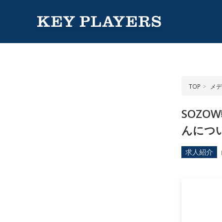
TOP
メデ
SOZ
んにつ
求人紹介