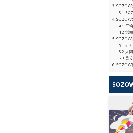
SOZO
SO
SOZO
平
労
SOZO
や
人
働
SOZO
SOZ