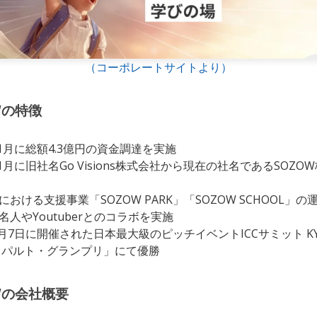
（コーポレートサイトより）
Wの特徴
11月に総額4.3億円の資金調達を実施
11月に旧社名Go Visions株式会社から現在の社名であるSOZO
おける支援事業「SOZOW PARK」「SOZOW SCHOOL」の
人やYoutuberとのコラボを実施
9月7日に開催された日本最大級のピッチイベントICCサミット KY
カタパルト・グランプリ」にて優勝
Wの会社概要