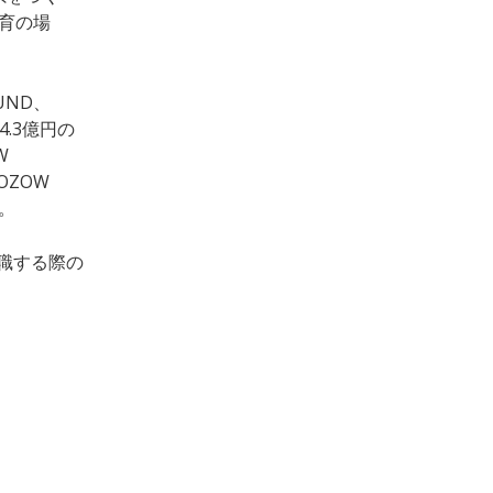
育の場
UND、
.3億円の
W
OZOW
。
転職する際の