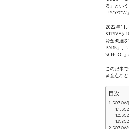
る」という
「SOZO
2022年1
STRIV
資金調達を
PARK」
SCHOO
この記事で
留意点など
目次
SOZO
SO
SO
SO
SOZO