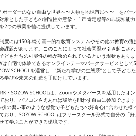
は「ボーダーのない自由な世界へ〜人類を地球市民へ〜」をパー
対象とした子どもの創造性や意欲・自己肯定感等の非認知能力
を2つの事業を軸に提供しています。
制度には150年続く画一的な教育システムやその他の教育の選
会課題があります。このことによって社会問題が引き起こされ
子どもたちの可能性の幅が狭められているという現状もありま
OWは自宅で体験できるオンラインテーマパークサービスとしてS
OZOW SCHOOLを運営し、”新たな学びの生態系”として子ども
る学びや未来の創造を手助けしています。
PARK・SOZOW SCHOOLは、Zoomやメタバースを活用した
ており、パソコンさえあれば場所を問わず自由に参加できます。
放課後の習い事のような感覚で子どもたちの好奇心に合わせた様
ており、SOZOW SCHOOLはフリースクール形式で自分の「
せて学ぶことができる環境です。