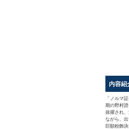
内容紹
「ノルマ証
期の野村證
抜擢され、
ながら、出
巨額粉飾決