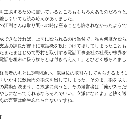
を主張するために書いているところももちろんあるのだろうと
差し引いても読み応えがありました。
の江副さんは取り調べの時は座ることも許されなかったようで
成できなければ、上司に殴られるのは当然で、私も何度か殴ら
支店の課長が部下に電話機を投げつけて壊してしまったことも
たまたまはじめて野村と取引する電話工事会社の社長が株券を
電話を粗末に扱う奴らとは付き合えん！」とひどく怒られまし
経営者のもとに3年間通い、億単位の取引をしてもらえるよう
くいかずに数億円の損失を出してしまった。そのまま損を取り
の異動が決まり、ご挨拶に伺うと、その経営者は「俺がスった
やしになってくれるならそれでいい。立派になれよ」と快く送
あの言葉は終生忘れられないですね。
事