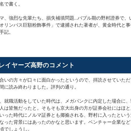
名で書く。
マ、強烈な先輩たち、損失補填問題…バブル期の野村證券で、
オリンパス巨額粉飾事件」で逮捕された著者が、黄金時代と事
手記。
レイヤーズ高野のコメント
合いの方々が口々に面白かったというので、拝読させていただ
間に読み終わりました。評判の通り。
、就職活動をしていた時代は、メガバンクに内定した場合に、
人は皆無だったと。そもそも京大出身の方が証券会社にはほと
いった時代にノルマ証券とも揶揄される、野村に入ったという
なった背景にはあったのかなと思います。ベンチャー企業など
頃でしょうし。