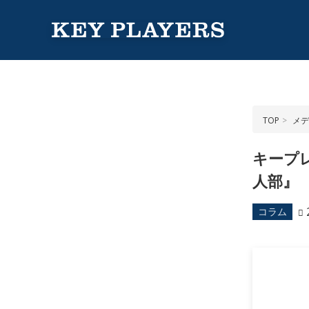
TOP
メデ
キープ
人部』
コラム