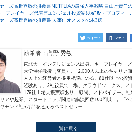
ヤーズ高野秀敏の推薦書NETFLIXの最強人事戦略 自由と責任
キープレイヤーズ代表兼エンジェル投資家)の経歴・プロフィー
ヤーズ高野秀敏の推薦書 人事にオススメの本3選
ツイート
シェア
執筆者：高野 秀敏
東北大→インテリジェンス出身、キープレイヤーズ
大学特任教授（客員）、12,000人以上のキャリア面談
人以上の経営者と採用相談にのる。80社以上の投資
経験あり、2社役員で上場、クラウドワークス、メ
178社上場支援実績あり。顧問、アドバイザー、社
リアや起業、スタートアップ関連の講演回数100回以上。「ベ
ヤモンド社5万部を超えるベストセラー
一覧に戻る