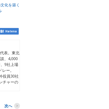
の文化を築く
ル
Hatena
代表。東北
、4,000
、9社上場
ドレー。
外役員30社
ンチャーの
次へ
>