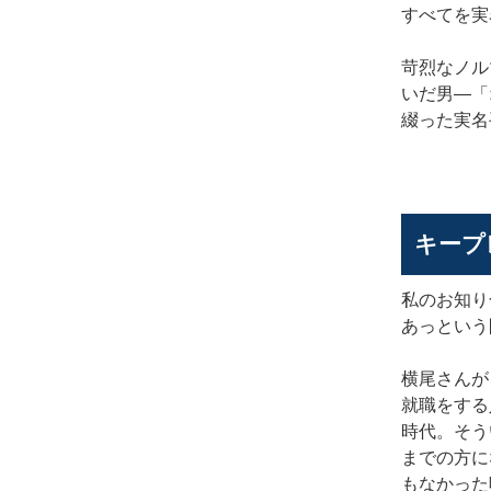
すべてを実
苛烈なノル
いだ男―「
綴った実名
キープ
私のお知り
あっという
横尾さんが
就職をする
時代。そう
までの方に
もなかった