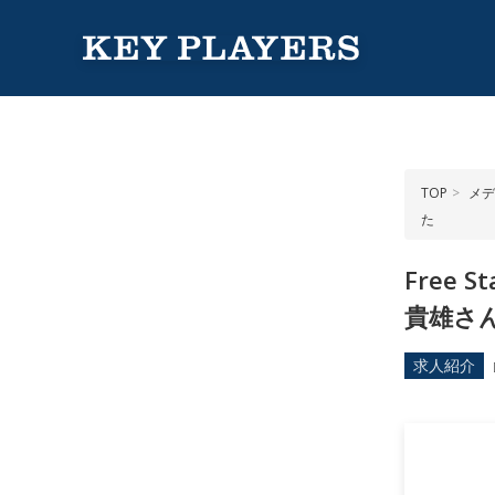
TOP
メデ
た
Free
貴雄さ
求人紹介