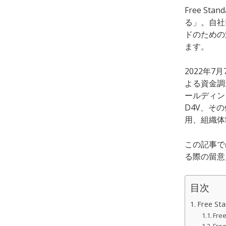
Free S
る」。自社
ドのための
ます。
2022年
よる資金調
ールディング
D4V、そ
用、組織体
この記事では
る際の留意
目次
Free S
Fre