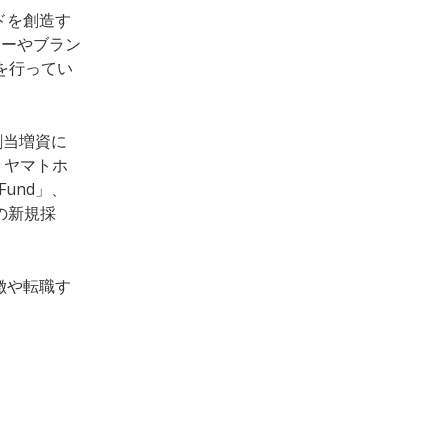
ードを創造す
カーやブラン
営を行ってい
割当増資に
、ヤマトホ
Fund」、
種の新規採
特徴や転職す