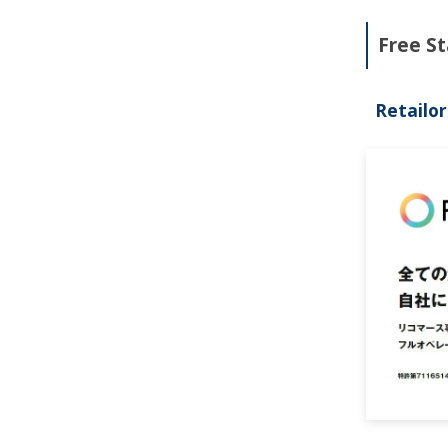
Free 
Retai