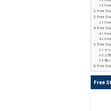
Fre
Fr
Free 
Free 
Fr
Free S
Fr
Fre
Free 
や
人
働
Free 
Free