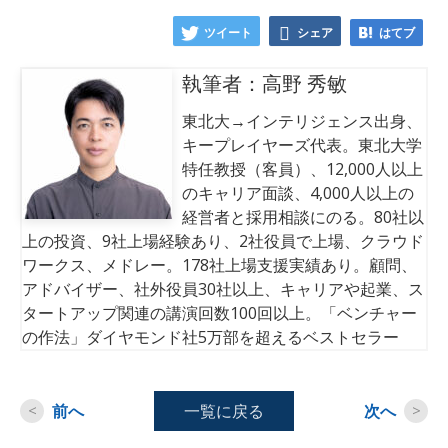
ツイート
シェア
はてブ
執筆者：高野 秀敏
東北大→インテリジェンス出身、
キープレイヤーズ代表。東北大学
特任教授（客員）、12,000人以上
のキャリア面談、4,000人以上の
経営者と採用相談にのる。80社以
上の投資、9社上場経験あり、2社役員で上場、クラウド
ワークス、メドレー。178社上場支援実績あり。顧問、
アドバイザー、社外役員30社以上、キャリアや起業、ス
タートアップ関連の講演回数100回以上。「ベンチャー
の作法」ダイヤモンド社5万部を超えるベストセラー
<
前へ
一覧に戻る
次へ
>