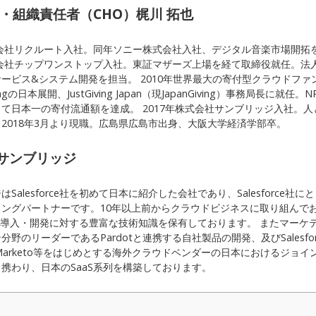
兼・組織責任者（CHO）梶川 拓也
式会社リクルート入社。同年ソニー株式会社入社、デジタル音楽市場開拓
式会社チップワンストップ入社。東証マザーズ上場を経て取締役就任。法
ービス&システム開発を担当。 2010年世界最大の寄付型クラウドファ
vingの日本展開、JustGiving Japan（現JapanGiving）事務局長に就任。
て日本一の寄付流通額を達成。 2017年株式会社サンブリッジ入社。
2018年3月より現職。広島県広島市出身、大阪大学経済学部卒。
サンブリッジ
Salesforce社を初めて日本に紹介した会社であり、Salesforce社
ィングパートナーです。10年以上前からクラウドビジネスに取り組んで
orceの導入・開発に対する豊富な技術知識を保有しております。 またマー
野のリーダーであるPardotと連携する自社製品の開発、及びSalesforc
、Marketo等をはじめとする海外クラウドベンダーの日本におけるジョイ
携わり、日本のSaaS系列を構築しております。