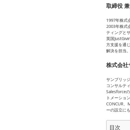
取締役 
1997年株
2003年株
ティングとサ
英国JustGi
方支援を通じ
解決を担当。
株式会社
サンブリッジは
コンサルテ
Salesf
トメーション分
CONCUR
ーの設立にも
目次