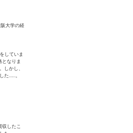
大阪大学の経
強をしていま
格となりま
。しかし、
した……。
買収したこ