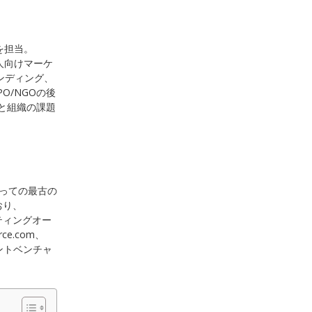
を担当。
人向けマーケ
ンディング、
NPO/NGOの後
人と組織の課題
にとっての最古の
おり、
ケティングオー
e.com、
ントベンチャ