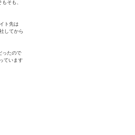
そもそも、
イト先は
社してから
だったので
っています