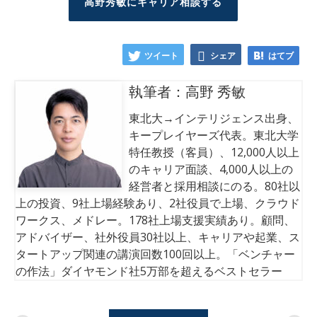
高野秀敏にキャリア相談する
ツイート
シェア
はてブ
執筆者：高野 秀敏
東北大→インテリジェンス出身、
キープレイヤーズ代表。東北大学
特任教授（客員）、12,000人以上
のキャリア面談、4,000人以上の
経営者と採用相談にのる。80社以
上の投資、9社上場経験あり、2社役員で上場、クラウド
ワークス、メドレー。178社上場支援実績あり。顧問、
アドバイザー、社外役員30社以上、キャリアや起業、ス
タートアップ関連の講演回数100回以上。「ベンチャー
の作法」ダイヤモンド社5万部を超えるベストセラー