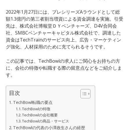
2022年1月27日
には、
プレシリーズAラウンドとして
総
額1.3億円
の
第三者割当増資
による資金調達を実施。引受
先は、
株式会社博報堂ＤＹ
ベンチャーズ、D4V合同会
社、SMBCベンチャーキャピタル株式会社
で、調達した
資金は
TechTrainのサービス向上、広告・マーケティン
グ強化、人材採用
のために充てられるそうです。
この記事では、
TechBowl
の求人にご関心をお持ちの方
に、会社の特徴や転職する際の留意点などをご紹介しま
す。
目次
TechBowl転職の要点
TechBowlの特徴
TechBowlの会社概要
TechBowlの商品・サービス
TechBowlの代表の小澤政生さんの経歴