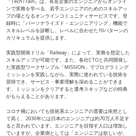
『TechTrain』
は、有名企業のエンジニアからオンライ
ンで実務を学べる、若手エンジニアのためのスキルアッ
プの場となるオンラインコミュニティサービス
です
。登
録時に「パーソナライズド・エンジニアリング」機能で
スキルレベルを診断し、レベルに合わせた10パターンの
カリキュラムを提供します。
実践型開発ドリル「Railway」によって、実務を想定した
スキルアップが可能です。また、各社
CTOと共同開発し
た
実践型ワークサンプル「MISSION」でプログラミング
ミッションを実践しながら、実際に使われている技術を
習得でき、サービス・事業理解を深めることができま
す。ミッションをクリアすると選考スキップなどの特典
がもらえることがあります。
コロナ禍においても技術系エンジニアの需要は依然とし
て高く、2030年には日本のエンジニアは約70万人不足す
ると言われています。エンジニアを目指す人口は増加し
ていますが、企業側としては「エンジニアは欲しいが、