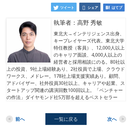
ツイート
シェア
はてブ
執筆者：高野 秀敏
東北大→インテリジェンス出身、
キープレイヤーズ代表。東北大学
特任教授（客員）、12,000人以上
のキャリア面談、4,000人以上の
経営者と採用相談にのる。80社以
上の投資、9社上場経験あり、2社役員で上場、クラウド
ワークス、メドレー。178社上場支援実績あり。顧問、
アドバイザー、社外役員30社以上、キャリアや起業、ス
タートアップ関連の講演回数100回以上。「ベンチャー
の作法」ダイヤモンド社5万部を超えるベストセラー
<
前へ
一覧に戻る
次へ
>