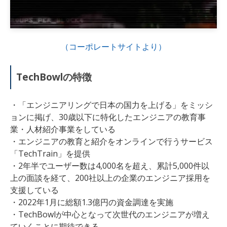
（コーポレートサイトより）
TechBowl
の特徴
・「エンジニアリングで日本の国力を上げる」をミッシ
ョンに掲げ、
30歳以下に特化したエンジニアの教育事
業・人材紹介事業をしている
・
エンジニアの教育と紹介をオンラインで行うサービス
「TechTrain」
を
提供
・
2年半でユーザー数は4,000名を超え、累計5,000件以
上の面談を経て、200社以上の企業のエンジニア採用を
支援している
・
2022年1月
に総額1.3億円の資金調達を実施
・
TechBowlが中心となって次世代のエンジニアが増え
ていくことに
期待できる