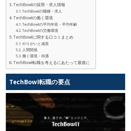
TechBowlの採用・求人情報
TechBowlの職種・求人
TechBowlの働く環境
TechBowlの平均年収・平均年齢
TechBowlの労働環境
TechBowlに関する口コミまとめ
やりがいと成長
人間関係
働く環境・待遇
TechBowl転職を考えるにあたって最後に
TechBowl
転職の要点