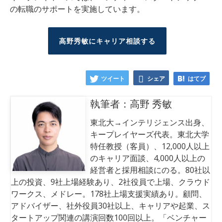
の転職のサポートを実施しています。
高野秀敏にキャリア相談する
ツイート
シェア
はてブ
執筆者：高野 秀敏
東北大→インテリジェンス出身、
キープレイヤーズ代表。東北大学
特任教授（客員）、12,000人以上
のキャリア面談、4,000人以上の
経営者と採用相談にのる。80社以
上の投資、9社上場経験あり、2社役員で上場、クラウド
ワークス、メドレー。178社上場支援実績あり。顧問、
アドバイザー、社外役員30社以上、キャリアや起業、ス
タートアップ関連の講演回数100回以上。「ベンチャー