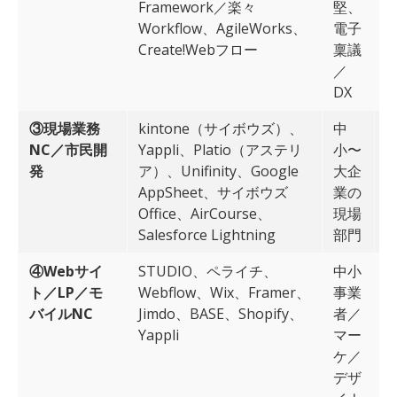
Framework／楽々
堅、
Workflow、AgileWorks、
電子
Create!Webフロー
稟議
／
DX
③現場業務
kintone（サイボウズ）、
中
NC／市民開
Yappli、Platio（アステリ
小〜
発
ア）、Unifinity、Google
大企
k
AppSheet、サイボウズ
業の
A
Office、AirCourse、
現場
Salesforce Lightning
部門
④Webサイ
STUDIO、ペライチ、
中小
ト／LP／モ
Webflow、Wix、Framer、
事業
バイルNC
Jimdo、BASE、Shopify、
者／
成
Yappli
マー
ケ／
デザ