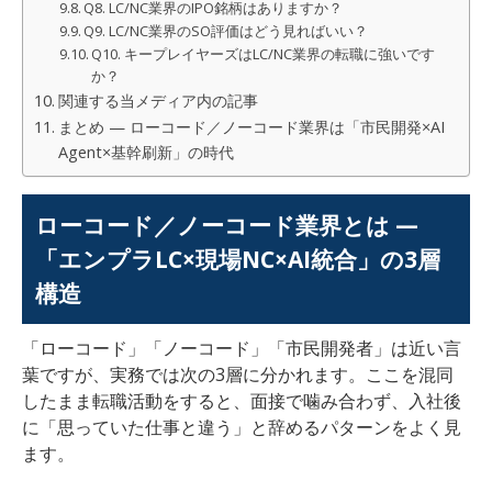
Q8. LC/NC業界のIPO銘柄はありますか？
Q9. LC/NC業界のSO評価はどう見ればいい？
Q10. キープレイヤーズはLC/NC業界の転職に強いです
か？
関連する当メディア内の記事
まとめ — ローコード／ノーコード業界は「市民開発×AI
Agent×基幹刷新」の時代
ローコード／ノーコード業界とは —
「エンプラLC×現場NC×AI統合」の3層
構造
「ローコード」「ノーコード」「市民開発者」は近い言
葉ですが、実務では次の3層に分かれます。ここを混同
したまま転職活動をすると、面接で噛み合わず、入社後
に「思っていた仕事と違う」と辞めるパターンをよく見
ます。