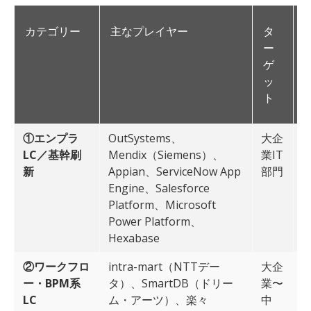
カテゴリー
主なプレイヤー
タ
ー
ゲ
ッ
ト
①エンプラ
OutSystems、
大企
LC／基幹刷
Mendix（Siemens）、
業IT
A
新
Appian、ServiceNow App
部門
Engine、Salesforce
Platform、Microsoft
Power Platform、
Hexabase
②ワークフロ
intra-mart（NTTデー
大企
ー・BPM系
タ）、SmartDB（ドリー
業〜
LC
ム・アーツ）、楽々
中