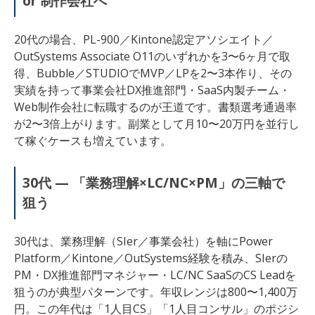
or 制作会社へ
20代の場合、PL-900／Kintone認定アソシエイト／
OutSystems Associate O11のいずれかを3〜6ヶ月で取
得、Bubble／STUDIOでMVP／LPを2〜3本作り、その
実績を持って事業会社DX推進部門・SaaS内製チーム・
Web制作会社に転職するのが王道です。書類選考通過率
が2〜3倍上がります。副業として月10〜20万円を並行し
て稼ぐケースも増えています。
30代 — 「業務理解×LC/NC×PM」の三軸で
狙う
30代は、業務理解（SIer／事業会社）を軸にPower
Platform／Kintone／OutSystems経験を積み、SIerの
PM・DX推進部門マネジャー・LC/NC SaaSのCS Leadを
狙うのが典型パターンです。年収レンジは800〜1,400万
円。この年代は「1人目CS」「1人目コンサル」のポジシ