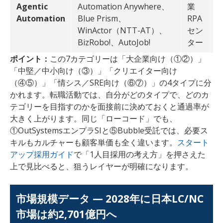
Agentic
Automation Anywhere、
業
→
Automation
Blue Prism、
RPA
A
WinActor（NTT-AT）、
セン
BizRobo!、AutoJob!
ター
ポイント：
この7カテゴリーは「大企業向け（①②）」
「中堅／中小向け（③）」「クリエイター向け
（④⑤）」「情シス／SRE向け（⑥⑦）」の4タイプに分
かれます。転職活動では、自分がどのタイプで、どのカ
テゴリーを目指すのかを面接前に決めておくと通過率が
大きく上がります。同じ「ローコード」でも、
①OutSystemsエンプラSIと⑤Bubble受託では、必要ス
キルもカルチャーも顧客単価も全く違います。
スタート
アップ採用ガイド
で「1人目採用の考え方」を押さえた
上で見比べると、狙うレイヤーが明確になります。
市場規模データ — 2028年に日本LC/NC
市場は約2,701億円へ