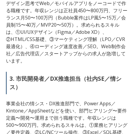
デザイン思考でWeb／モバイルアプリをノーコードで作
る職種です。年収レンジは正社員450〜800万円、フリー
ランス月50〜100万円（Bubble案件はLP風5〜15万／会
員制15〜40万／MVP20〜50万）。求められるスキル
は、①UI/UXデザイン（Figma／Adobe XD）、
②HTML/CSS基礎、③マーケティング理解（LPO／CVR
最適化）、④ローディング速度改善／SEO。Web制作会
社／広告代理店／スタートアップからの求人が急増して
います。
3. 市民開発者／DX推進担当（社内SE／情シ
ス）
事業会社の情シス・DX推進部門で、Power Apps／
Kintone／AppSheetなどを使い、部門ヒアリング〜要件
定義〜開発〜運用まで担う職種です。年収レンジは
500〜900万円。求められるスキルは、①業務ヒアリング
／要件定義、②LC/NCツール操作、③Excel／SQL基礎、