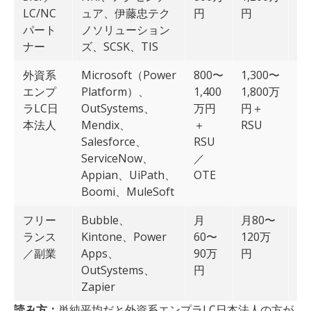
LC/NC
ュア、伊藤忠テク
円
円
円
パート
ノソリューション
ナー
ズ、SCSK、TIS
外資系
Microsoft（Power
800〜
1,300〜
1,
エンプ
Platform）、
1,400
1,800万
2,
ラLC日
OutSystems、
万円
円＋
円
本法人
Mendix、
＋
RSU
R
Salesforce、
RSU
ServiceNow、
／
Appian、UiPath、
OTE
Boomi、MuleSoft
フリー
Bubble、
月
月80〜
—
ランス
Kintone、Power
60〜
120万
／副業
Apps、
90万
円
OutSystems、
円
Zapier
読み方：
単純平均だと外資系エンプラLC日本法人の方が