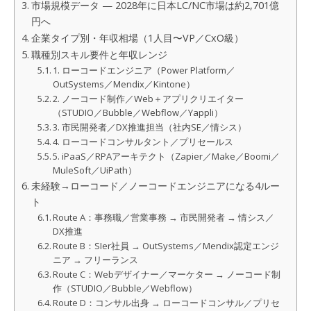
市場規模データ — 2028年に日本LC/NC市場は約2,701億
円へ
企業タイプ別・年収相場（1人目〜VP／CxO級）
職種別スキル要件と年収レンジ
1. ローコードエンジニア（Power Platform／
OutSystems／Mendix／Kintone）
2. ノーコード制作／Web＋アプリクリエイター
（STUDIO／Bubble／Webflow／Yappli）
3. 市民開発者／DX推進担当（社内SE／情シス）
4. ローコードコンサルタント／プリセールス
5. iPaaS／RPAアーキテクト（Zapier／Make／Boomi／
MuleSoft／UiPath）
未経験→ローコード／ノーコードエンジニアになる4ルー
ト
Route A：事務職／営業事務 → 市民開発者 → 情シス／
DX推進
Route B：SIer社員 → OutSystems／Mendix認定エンジ
ニア → フリーランス
Route C：Webデザイナー／マーケター → ノーコード制
作（STUDIO／Bubble／Webflow）
Route D：コンサル出身 → ローコードコンサル／プリセ