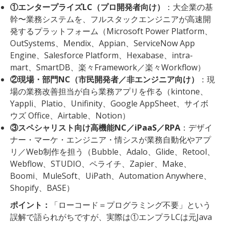
①エンタープライズLC（プロ開発者向け）
：大企業の基
幹〜業務システムを、フルスタックエンジニアが高速開
発するプラットフォーム（Microsoft Power Platform、
OutSystems、Mendix、Appian、ServiceNow App
Engine、Salesforce Platform、Hexabase、intra-
mart、SmartDB、楽々Framework／楽々Workflow）
②現場・部門NC（市民開発者／非エンジニア向け）
：現
場の業務改善担当が自ら業務アプリを作る（kintone、
Yappli、Platio、Unifinity、Google AppSheet、サイボ
ウズ Office、Airtable、Notion）
③スペシャリスト向け高機能NC／iPaaS／RPA
：デザイ
ナー・マーケ・エンジニア・情シスが業務自動化やアプ
リ／Web制作を担う（Bubble、Adalo、Glide、Retool、
Webflow、STUDIO、ペライチ、Zapier、Make、
Boomi、MuleSoft、UiPath、Automation Anywhere、
Shopify、BASE）
ポイント：
「ローコード＝プログラミング不要」という
誤解で語られがちですが、実際は①エンプラLCは元Java