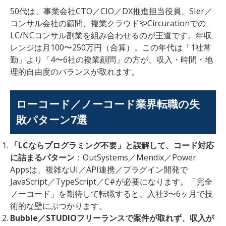
50代は、事業会社CTO／CIO／DX推進担当役員、SIer／
コンサル会社の顧問、複業クラウドやCircurationでの
LC/NCコンサル副業を組み合わせるのが王道です。年収
レンジは月100〜250万円（合算）。この年代は「1社常
勤」より「4〜6社の複業顧問」の方が、収入・時間・地
理的自由度のバランスが取れます。
ローコード／ノーコード業界転職の失
敗パターン7選
「LCならプログラミング不要」と誤解して、コード対応
に詰まるパターン
：OutSystems／Mendix／Power
Appsは、複雑なUI／API連携／プラグイン開発で
JavaScript／TypeScript／C#が必要になります。「完全
ノーコード」を期待して転職すると、入社3〜6ヶ月で技
術的な壁にぶつかります。
Bubble／STUDIOフリーランスで案件が取れず、収入が