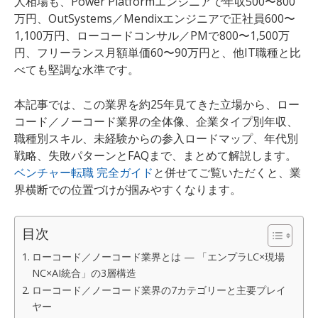
人相場も、Power Platformエンジニアで年収500〜800
万円、OutSystems／Mendixエンジニアで正社員600〜
1,100万円、ローコードコンサル／PMで800〜1,500万
円、フリーランス月額単価60〜90万円と、他IT職種と比
べても堅調な水準です。
本記事では、この業界を約25年見てきた立場から、ロー
コード／ノーコード業界の全体像、企業タイプ別年収、
職種別スキル、未経験からの参入ロードマップ、年代別
戦略、失敗パターンとFAQまで、まとめて解説します。
ベンチャー転職 完全ガイド
と併せてご覧いただくと、業
界横断での位置づけが掴みやすくなります。
目次
ローコード／ノーコード業界とは — 「エンプラLC×現場
NC×AI統合」の3層構造
ローコード／ノーコード業界の7カテゴリーと主要プレイ
ヤー