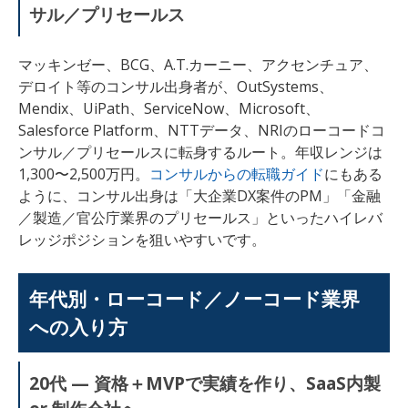
サル／プリセールス
マッキンゼー、BCG、A.T.カーニー、アクセンチュア、
デロイト等のコンサル出身者が、OutSystems、
Mendix、UiPath、ServiceNow、Microsoft、
Salesforce Platform、NTTデータ、NRIのローコードコ
ンサル／プリセールスに転身するルート。年収レンジは
1,300〜2,500万円。
コンサルからの転職ガイド
にもある
ように、コンサル出身は「大企業DX案件のPM」「金融
／製造／官公庁業界のプリセールス」といったハイレバ
レッジポジションを狙いやすいです。
年代別・ローコード／ノーコード業界
への入り方
20代 — 資格＋MVPで実績を作り、SaaS内製