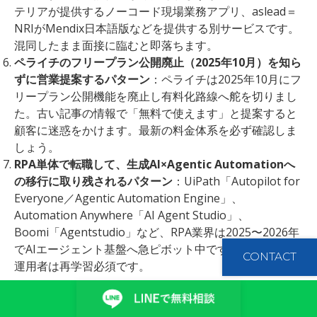
テリアが提供するノーコード現場業務アプリ、aslead＝
NRIがMendix日本語版などを提供する別サービスです。
混同したまま面接に臨むと即落ちます。
ペライチのフリープラン公開廃止（2025年10月）を知ら
ずに営業提案するパターン
：ペライチは2025年10月にフ
リープラン公開機能を廃止し有料化路線へ舵を切りまし
た。古い記事の情報で「無料で使えます」と提案すると
顧客に迷惑をかけます。最新の料金体系を必ず確認しま
しょう。
RPA単体で転職して、生成AI×Agentic Automationへ
の移行に取り残されるパターン
：UiPath「Autopilot for
Everyone／Agentic Automation Engine」、
Automation Anywhere「AI Agent Studio」、
Boomi「Agentstudio」など、RPA業界は2025〜2026年
でAIエージェント基盤へ急ピボット中です。旧来型RPA
CONTACT
運用者は再学習必須です。
ポイント：
失敗パターンの多くは「LC/NCのビジネスモ
デルの解像度が低い」ことから発生します。
ベンチャー