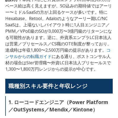
ベース給は高く見えますが、SO込みの期待値ではアーリ
ー〜ミドルSaaSの方が上回るケースが多いです。特に
Hexabase、Retool、Adaloのようなアーリー期LC/NC
SaaSは、上場ないしバイアウト時に1人目エンジニア／
PMM／VPoE級のSOが3,000万〜3億円級のリターンにな
る可能性があります。逆に、外資系エンプラLC日本法人
は営業／プリセールス／CS職のOTE制度が整っており、
達成時は年収1,800〜2,500万円級の提示があります。
コ
ンサルからの転職ガイド
にある通り、ポストコンサル人
材の場合はSIer管理職〜外資LC日本法人プリセールスで
1,300〜1,800万円レンジからの提示が中心です。
職種別スキル要件と年収レンジ
1. ローコードエンジニア（Power Platform
／OutSystems／Mendix／Kintone）