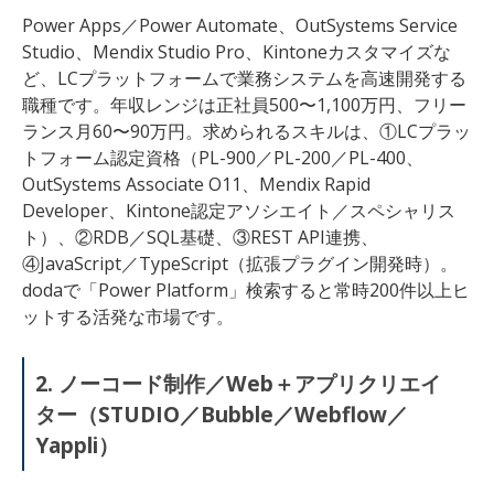
Power Apps／Power Automate、OutSystems Service
Studio、Mendix Studio Pro、Kintoneカスタマイズな
ど、LCプラットフォームで業務システムを高速開発する
職種です。年収レンジは正社員500〜1,100万円、フリー
ランス月60〜90万円。求められるスキルは、①LCプラッ
トフォーム認定資格（PL-900／PL-200／PL-400、
OutSystems Associate O11、Mendix Rapid
Developer、Kintone認定アソシエイト／スペシャリス
ト）、②RDB／SQL基礎、③REST API連携、
④JavaScript／TypeScript（拡張プラグイン開発時）。
dodaで「Power Platform」検索すると常時200件以上ヒ
ットする活発な市場です。
2. ノーコード制作／Web＋アプリクリエイ
ター（STUDIO／Bubble／Webflow／
Yappli）