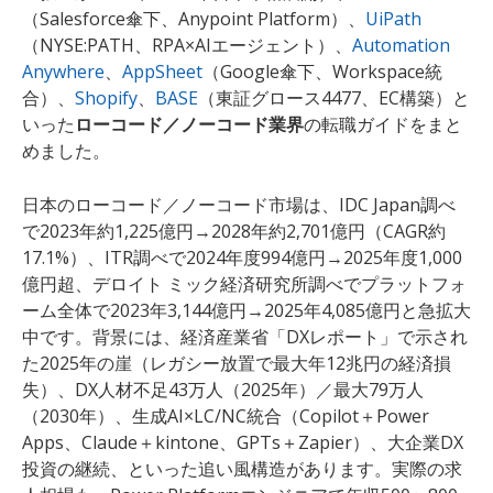
（Salesforce傘下、Anypoint Platform）、
UiPath
（NYSE:PATH、RPA×AIエージェント）、
Automation
Anywhere
、
AppSheet
（Google傘下、Workspace統
合）、
Shopify
、
BASE
（東証グロース4477、EC構築）と
いった
ローコード／ノーコード業界
の転職ガイドをまと
めました。
日本のローコード／ノーコード市場は、IDC Japan調べ
で2023年約1,225億円→2028年約2,701億円（CAGR約
17.1%）、ITR調べで2024年度994億円→2025年度1,000
億円超、デロイト ミック経済研究所調べでプラットフォ
ーム全体で2023年3,144億円→2025年4,085億円と急拡大
中です。背景には、経済産業省「DXレポート」で示され
た2025年の崖（レガシー放置で最大年12兆円の経済損
失）、DX人材不足43万人（2025年）／最大79万人
（2030年）、生成AI×LC/NC統合（Copilot＋Power
Apps、Claude＋kintone、GPTs＋Zapier）、大企業DX
投資の継続、といった追い風構造があります。実際の求