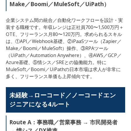
Make／Boomi／MuleSoft／UiPath）
企業システム間の統合／自動化ワークフローを設計・実
装する職種です。年収レンジは正社員700〜1,500万円＋
OTE、フリーランス月80〜120万円。求められるスキル
は、①API／Webhook基礎、②iPaaSツール（Zapier／
Make／Boomi／MuleSoft）操作、③RPAツール
（UiPath／Automation Anywhere）、④AWS／GCP／
Azure基礎、⑤情シス／SREとの協働能力。特に
MuleSoft／Boomi／UiPathの日本市場は求人が非常に
多く、フリーランス単価も上昇傾向です。
未経験→ローコード／ノーコードエン
ジニアになる4ルート
Route A：事務職／営業事務 → 市民開発者
→ 情シス／DX推進