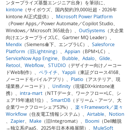
ンタープライズ基盤エンジニア出身）を筆頭に、
kintone
（サイボウズ、国内契約39,000社超・2026年
kintone AI正式提供）、
Microsoft Power Platform
（Power Apps／Power Automate／Copilot Studio、
Windows／Microsoft 365統合）、
OutSystems
（大企業
向けエンタープライズLC、Gartner MQ Leader）、
Mendix
（Siemens傘下、エンプラLC）、
Salesforce
Platform（旧Lightning）
、
Appian
（BPM×LC）、
ServiceNow App Engine
、
Bubble
、
Adalo
、
Glide
、
Retool
、
Webflow
、
STUDIO
（デザイナー向けノーコー
ドWeb制作）、
ペライチ
、
Yappli
（東証グロース4168、
ノーコードモバイルアプリ）、
Platio
（アステリア、現
場業務ノーコード）、
Unifinity
（現場DX×kintone連
携）、
intra-mart
（NTTデータ、ワークフロー×LC、シ
ェア19年連続1位）、
SmartDB
（ドリーム・アーツ、大
企業ワークフローシェア53%）、
楽々Framework／楽々
Workflow
（住友電工情報システム）、
Airtable
、
Notion
、
Zapier
、
Make
（旧Integromat）、
Boomi
（Dell離脱
→独立系iPaaS、2025年日本本格展開）、
MuleSoft