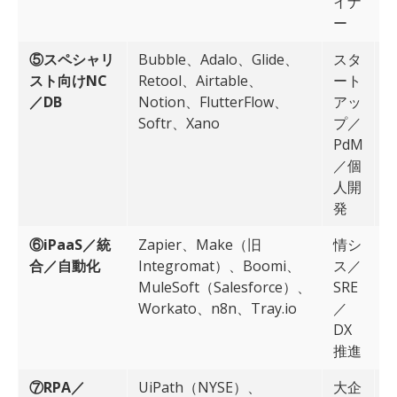
イナ
ー
⑤スペシャリ
Bubble、Adalo、Glide、
スタ
スト向けNC
Retool、Airtable、
ート
／DB
Notion、FlutterFlow、
アッ
M
Softr、Xano
プ／
PdM
／個
人開
発
⑥iPaaS／統
Zapier、Make（旧
情シ
合／自動化
Integromat）、Boomi、
ス／
A
MuleSoft（Salesforce）、
SRE
A
Workato、n8n、Tray.io
／
DX
推進
⑦RPA／
UiPath（NYSE）、
大企