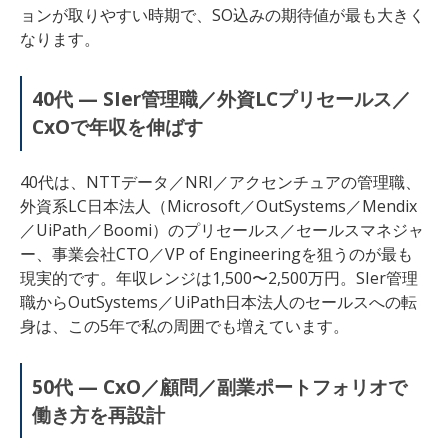
ョンが取りやすい時期で、SO込みの期待値が最も大きく
なります。
40代 — SIer管理職／外資LCプリセールス／
CxOで年収を伸ばす
40代は、NTTデータ／NRI／アクセンチュアの管理職、
外資系LC日本法人（Microsoft／OutSystems／Mendix
／UiPath／Boomi）のプリセールス／セールスマネジャ
ー、事業会社CTO／VP of Engineeringを狙うのが最も
現実的です。年収レンジは1,500〜2,500万円。SIer管理
職からOutSystems／UiPath日本法人のセールスへの転
身は、この5年で私の周囲でも増えています。
50代 — CxO／顧問／副業ポートフォリオで
働き方を再設計