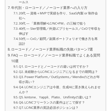
ールス
年代別・ローコード／ノーコード業界への入り方
20代 — 資格＋MVPで実績を作り、SaaS内製 or 制作会
社へ
30代 — 「業務理解×LC/NC×PM」の三軸で狙う
40代 — SIer管理職／外資LCプリセールス／CxOで年収を
伸ばす
50代 — CxO／顧問／副業ポートフォリオで働き方を再
設計
ローコード／ノーコード業界転職の失敗パターン7選
FAQ — ローコード／ノーコード業界転職でよくある質問
10選
Q1. ローコードとノーコードの違いは何ですか？
Q2. 未経験からLC/NCエンジニアになるまでの期間は？
Q3. Power Platform／OutSystems／Mendixのどれが年
収が高い？
Q4. LC/NCエンジニアは今後、生成AIに置き換えられませ
んか？
Q5. kintone、Yappli、Platio、Unifinityの違いは？
Q6. LC/NCフリーランスの案件はどこで探す？
Q7. LC/NC業界の英語必須ポジションは？