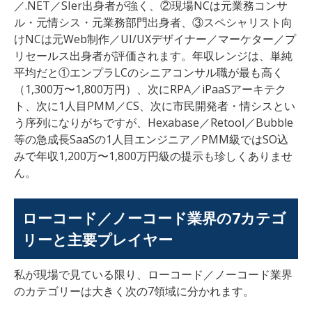
／.NET／SIer出身者が強く、②現場NCは元業務コンサ
ル・元情シス・元業務部門出身者、③スペシャリスト向
けNCは元Web制作／UI/UXデザイナー／マーケター／プ
リセールス出身者が評価されます。年収レンジは、単純
平均だと①エンプラLCのシニアコンサル職が最も高く
（1,300万〜1,800万円）、次にRPA／iPaaSアーキテク
ト、次に1人目PMM／CS、次に市民開発者・情シスとい
う序列になりがちですが、Hexabase／Retool／Bubble
等の急成長SaaSの1人目エンジニア／PMM級ではSO込
みで年収1,200万〜1,800万円級の提示も珍しくありませ
ん。
ローコード／ノーコード業界の7カテゴ
リーと主要プレイヤー
私が現場で見ている限り、ローコード／ノーコード業界
のカテゴリーは大きく次の7領域に分かれます。