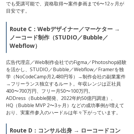
でも受講可能で、資格取得〜案件参画まで6〜12ヶ月が
目安です。
Route C：Webデザイナー／マーケター →
ノーコード制作（STUDIO／Bubble／
Webflow）
広告代理店／Web制作会社でのFigma／Photoshop経験
を活かし、STUDIO／Bubble／Webflow／Framerを独
学（NoCodeCamp月2,480円等）→制作会社の副業案件
→フリーランス独立するルート。年収レンジは正社員
400〜700万円、フリー月50〜100万円。
ADDress（Bubble開発、2022年約50億円調達）、
HQ（Bubble MVP 2〜3ヶ月）などの成功事例が増えて
おり、実案件参入のハードルは年々下がっています。
Route D：コンサル出身 → ローコードコン