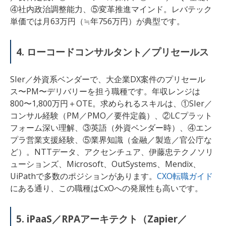
④社内政治調整能力、⑤変革推進マインド。レバテック
単価では月63万円（≒年756万円）が典型です。
4. ローコードコンサルタント／プリセールス
SIer／外資系ベンダーで、大企業DX案件のプリセール
ス〜PM〜デリバリーを担う職種です。年収レンジは
800〜1,800万円＋OTE。求められるスキルは、①SIer／
コンサル経験（PM／PMO／要件定義）、②LCプラット
フォーム深い理解、③英語（外資ベンダー時）、④エン
プラ営業支援経験、⑤業界知識（金融／製造／官公庁な
ど）。NTTデータ、アクセンチュア、伊藤忠テクノソリ
ューションズ、Microsoft、OutSystems、Mendix、
UiPathで多数のポジションがあります。
CXO転職ガイド
にある通り、この職種はCxOへの発展性も高いです。
5. iPaaS／RPAアーキテクト（Zapier／