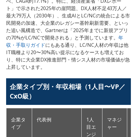
べ、CAGR約17.1%）。特に、経済産業省「DXレポー
ト」で示された2025年の崖問題、DX人材不足43万人／
最大79万人（2030年）、生成AIとLC/NCの統合による市
民開発の加速、大企業のレガシー基幹刷新需要、といっ
た追い風構造で、Gartnerは「2025年までに新規アプリ
の70%がLC/NCで開発される」と予測しています。
年
収・手取りガイド
にもある通り、LC/NC人材の年収は他
IT職種より20〜30%高い提示になるケースも増えてお
り、特に大企業DX推進部門・情シス人材の市場価値が急
上昇しています。
企業タイプ別・年収相場（1人目〜VP／
CxO級）
企業タ
代表例
1人
マネジ
V
イプ
目エ
ャー
責
ンジ