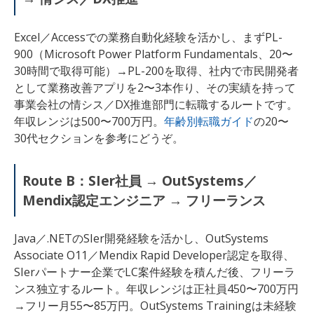
Excel／Accessでの業務自動化経験を活かし、まずPL-
900（Microsoft Power Platform Fundamentals、20〜
30時間で取得可能）→PL-200を取得、社内で市民開発者
として業務改善アプリを2〜3本作り、その実績を持って
事業会社の情シス／DX推進部門に転職するルートです。
年収レンジは500〜700万円。
年齢別転職ガイド
の20〜
30代セクションを参考にどうぞ。
Route B：SIer社員 → OutSystems／
Mendix認定エンジニア → フリーランス
Java／.NETのSIer開発経験を活かし、OutSystems
Associate O11／Mendix Rapid Developer認定を取得、
SIerパートナー企業でLC案件経験を積んだ後、フリーラ
ンス独立するルート。年収レンジは正社員450〜700万円
→フリー月55〜85万円。OutSystems Trainingは未経験