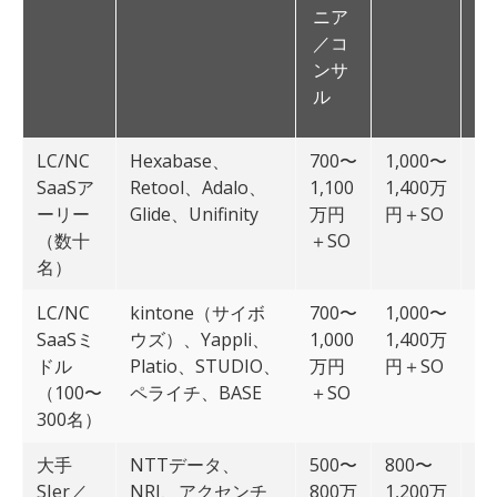
ニア
／コ
ンサ
ル
LC/NC
Hexabase、
700〜
1,000〜
1,
SaaSア
Retool、Adalo、
1,100
1,400万
1,
ーリー
Glide、Unifinity
万円
円＋SO
円
（数十
＋SO
名）
LC/NC
kintone（サイボ
700〜
1,000〜
1,
SaaSミ
ウズ）、Yappli、
1,000
1,400万
1,
ドル
Platio、STUDIO、
万円
円＋SO
円
（100〜
ペライチ、BASE
＋SO
300名）
大手
NTTデータ、
500〜
800〜
1,
SIer／
NRI、アクセンチ
800万
1,200万
1,