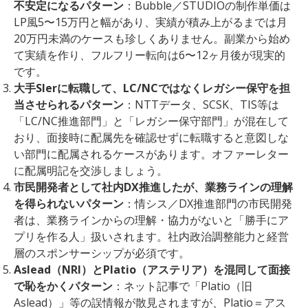
不安定になるパターン
：Bubble／STUDIOの制作単価は
LP風5〜15万円と幅があり、実績が積み上がるまでは月
20万円未満のケースも珍しくありません。副業から始め
て実績を作り、フルフリー転向は6〜12ヶ月後が現実的
です。
大手SIerに転職して、LC/NCではなくレガシー保守を担
当させられるパターン
：NTTデータ、SCSK、TIS等は
「LC/NC推進部門」と「レガシー保守部門」が混在して
おり、面接時に配属先を確認せずに転職すると意図しな
い部門に配属されるケースがあります。オファーレター
に配属明記を交渉しましょう。
市民開発者として社内DX推進したが、業務ラインの理解
を得られないパターン
：情シス／DX推進部門の市民開発
者は、業務ラインからの理解・協力がないと「勝手にア
プリを作る人」扱いされます。社内政治調整能力と経営
層のスポンサーシップが必須です。
Aslead（NRI）とPlatio（アステリア）を混同して面接
で恥をかくパターン
：ネット記事で「Platio（旧
Aslead）」等の誤情報が散見されますが、Platio＝アス