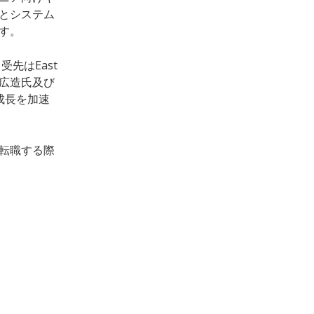
とシステム
す。
引受先は
East
福島広造氏及び
成長を加速
転職する際