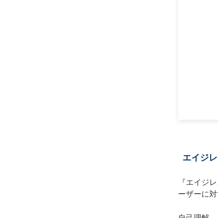
エイジレ
『エイジレ
ーザーに対
自己理解、