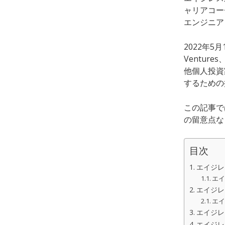
ャリアコー
エンジニア
2022年
Ventur
他個人投資
するための
この記事で
の留意点な
目次
エイジレ
エ
エイジレ
エ
エイジレ
エイジレ