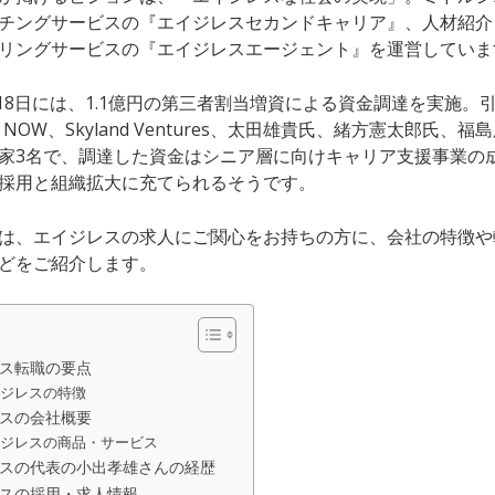
チングサービスの『エイジレスセカンドキャリア』、人材紹介
リングサービスの『エイジレスエージェント』を運営していま
5月18日には、1.1億円の第三者割当増資による資金調達を実施。
es、NOW、Skyland Ventures、太田雄貴氏、緒方憲太郎氏、
家3名
で、調達した資金は
シニア層に向けキャリア支援事業の
採用と組織拡大
に充てられるそうです。
は、
エイジレス
の求人にご関心をお持ちの方に、会社の特徴や
どをご紹介します。
ス転職の要点
イジレスの特徴
スの会社概要
イジレスの商品・サービス
スの代表の小出孝雄さんの経歴
スの採用・求人情報