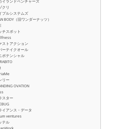
カイランドベンチャーズ
ヅクリ
イプルシステムズ
EAN BODY（旧ワンダーナッツ）
E
ッチスポット
lfness
ァストアクション
バーテイクオール
ニポテンシャル
RABITO
t
riaMe
ンリー
ANDING OVATION
ss
ラスター
REBUG
ライアンス・データ
rum ventures
ッテル
panWork