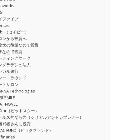
coworks
-6
イファイブ
entee
ibii（セイビー）
ロンから投資へ
北大の後輩なので投資
郷なので投資
ーディングマーク
ングラデシュ法人
ンガル銀行
マートラウンド
ートサロン
eRNA Technologies
RI SMILE
AT NOVEL
itStar（ビットスター）
テルス的なもの（シリアルアントレプレナー）
候補者さんに投資
IRAC FUND（ヒラクファンド）
ofinanss