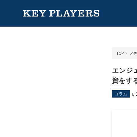
TOP
メデ
エンジ
資をす
コラム