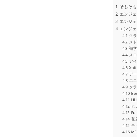
そもそも
エンジェ
エンジェ
エンジェ
ク
メ
識
ス
アイ
Xbit
デ
エ
ク
Be
LiLi
ヒ
Fu
花
テ
ME