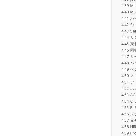
Mi
MI
ハ
Sc
Se
サ
東
同
リ
バ
ベ
ス
ア
ac
AG
CH
B
ス
元
H
Pr