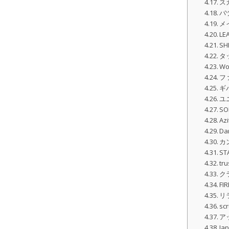
ス
バ
メ
L
SH
タ
Wo
フ
ギ
ユ
SO
Azi
Da
カ
ST
tru
ク
FI
リ
sc
ア
Ja