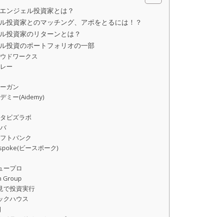
エンジェル投資家とは？
ル投資家とのマッチング、アポをとるには！？
ル投資家のリターンとは？
ル投資のポートフォリオの一部
ラウドワークス
ドレー
学
ローガン
デミー(Aidemy)
ータビズラボ
ニバ
ラフトバンク
spoke(ビースポーク)
ュープロ
n Group
見で投資実行
ックハウス
J